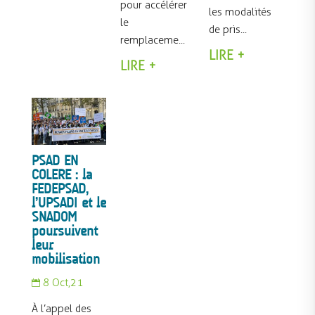
pour accélérer
les modalités
le
de pris...
remplaceme...
LIRE +
LIRE +
PSAD EN
COLERE : la
FEDEPSAD,
l’UPSADI et le
SNADOM
poursuivent
leur
mobilisation
8 Oct,21

À l’appel des