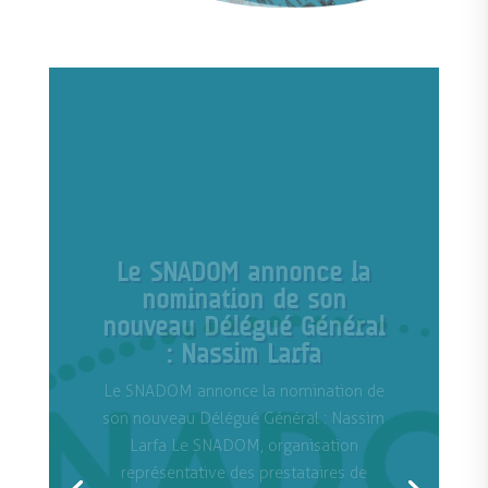
Election du Bureau
syndical du SNADOM
Jeudi 14 mars, le Docteur Françoise
Tessonnier a été élue à la présidence du