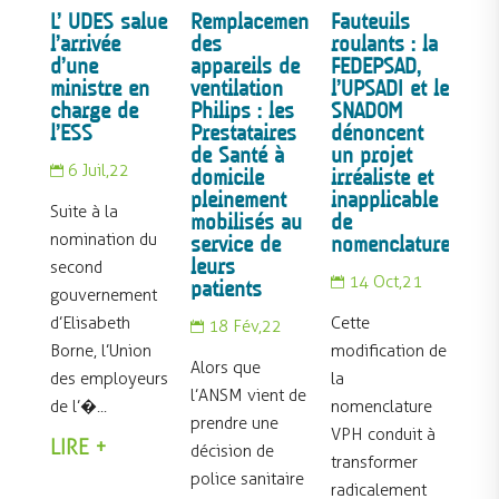
L’ UDES salue
Remplacement
Fauteuils
l’arrivée
des
roulants : la
d’une
appareils de
FEDEPSAD,
ministre en
ventilation
l’UPSADI et le
charge de
Philips : les
SNADOM
l’ESS
Prestataires
dénoncent
de Santé à
un projet
6 Juil,22

domicile
irréaliste et
pleinement
inapplicable
Suite à la
mobilisés au
de
nomination du
service de
nomenclature
leurs
second
14 Oct,21
patients

gouvernement
d’Elisabeth
Cette
18 Fév,22

Borne, l’Union
modification de
Alors que
des employeurs
la
l’ANSM vient de
de l’�...
nomenclature
prendre une
VPH conduit à
LIRE +
décision de
transformer
police sanitaire
radicalement