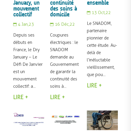
January, un
continuité
ensemble
mouvement
des soins à
13 Oct,22
collectif
domicile

Le SNADOM,
4 Jan,23
16 Déc,22


partenaire
Depuis ses
Coupures
pionnier de
débuts en
électriques : le
cette étude. Au-
France, le Dry
SNADOM
delà de
January – Le
demande au
l’inéluctable
Défi De Janvier
Gouvernement
vieillissement,
est un
de garantir la
que pou...
mouvement
continuité des
LIRE +
collectif : a...
soins à...
LIRE +
LIRE +