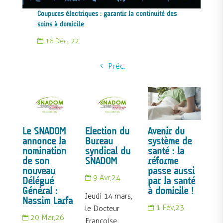
Coupures électriques : garantir la continuité des
soins à domicile
16 Déc, 22

Préc.
Le SNADOM
Election du
Avenir du
annonce la
Bureau
système de
nomination
syndical du
santé : la
de son
SNADOM
réforme
nouveau
passe aussi
9 Avr,24
Délégué

par la santé
Général :
à domicile !
Jeudi 14 mars,
Nassim Larfa
1 Fév,23
le Docteur

20 Mar,26

Françoise