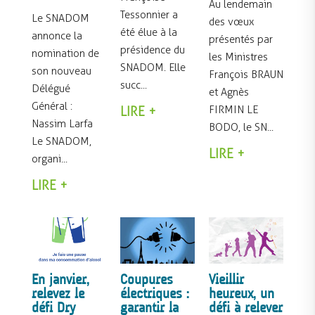
Au lendemain
Tessonnier a
Le SNADOM
des vœux
été élue à la
annonce la
présentés par
présidence du
nomination de
les Ministres
SNADOM. Elle
son nouveau
François BRAUN
succ...
Délégué
et Agnès
Général :
FIRMIN LE
LIRE +
Nassim Larfa
BODO, le SN...
Le SNADOM,
LIRE +
organi...
LIRE +
En janvier,
Coupures
Vieillir
relevez le
électriques :
heureux, un
défi Dry
garantir la
défi à relever