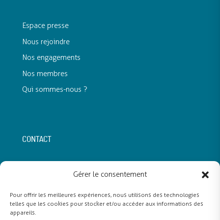
Espace presse
Nous rejoindre
Nos engagements
Nos membres
Qui sommes-nous ?
CONTACT
Nassim Larfa
Délégué Général
Gérer le consentement
nassim.larfa@snadom.org
Pour offrir les meilleures expériences, nous utilisons des technologies
140 bis Rue de Rennes
75006 Paris
telles que les cookies pour stocker et/ou accéder aux informations des
appareils.