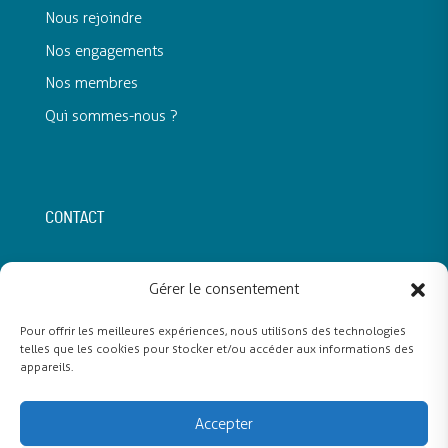
Nous rejoindre
Nos engagements
Nos membres
Qui sommes-nous ?
CONTACT
Nassim Larfa
Délégué Général
Gérer le consentement
nassim.larfa@snadom.org
Pour offrir les meilleures expériences, nous utilisons des technologies
140 bis Rue de Rennes
75006 Paris
telles que les cookies pour stocker et/ou accéder aux informations des
appareils.
CONNEXION MEMBRES
Accepter